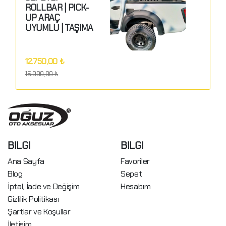
ROLLBAR | PICK-
GÖNDER
UP ARAÇ
UYUMLU | TAŞIMA
SEPETLİ
OFFROAD
ROLLBAR
12.750,00 ₺
15.000,00 ₺
BILGI
BILGI
Ana Sayfa
Favoriler
Blog
Sepet
İptal, İade ve Değişim
Hesabım
Gizlilik Politikası
Şartlar ve Koşullar
İletişim