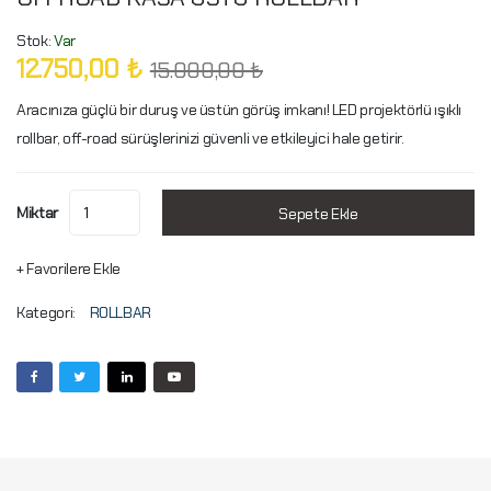
Stok:
Var
12.750,00 ₺
15.000,00 ₺
Aracınıza güçlü bir duruş ve üstün görüş imkanı! LED projektörlü ışıklı
rollbar, off-road sürüşlerinizi güvenli ve etkileyici hale getirir.
Miktar
Sepete Ekle
+ Favorilere Ekle
Kategori:
ROLLBAR