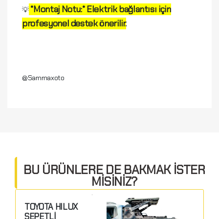
*Montaj Notu:* Elektrik bağlantısı için
💡
profesyonel destek önerilir.
@Sammaxoto
Yorum Yap
Yorumunuz *
BU ÜRÜNLERE DE BAKMAK İSTER
MİSİNİZ?
TOYOTA HILUX
SEPETLİ