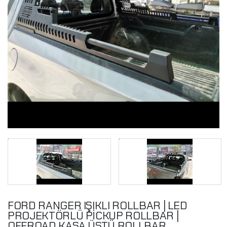
FORD RANGER IŞIKLI ROLLBAR | LED
PROJEKTÖRLÜ PİCKUP ROLLBAR |
OFFROAD KASA ÜSTÜ ROLLBAR