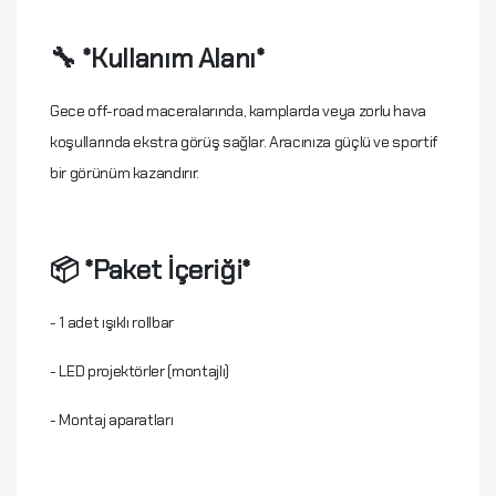
🔧 *Kullanım Alanı*
Gece off-road maceralarında, kamplarda veya zorlu hava
koşullarında ekstra görüş sağlar. Aracınıza güçlü ve sportif
bir görünüm kazandırır.
📦 *Paket İçeriği*
- 1 adet ışıklı rollbar
- LED projektörler (montajlı)
- Montaj aparatları