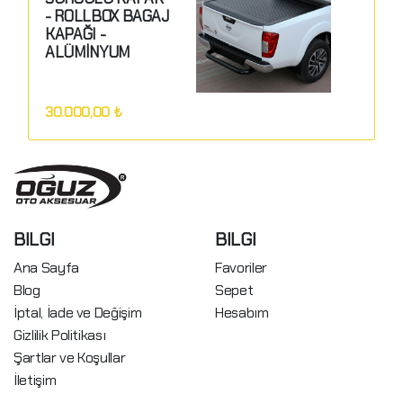
- ROLLBOX BAGAJ
GÖNDER
KAPAĞI -
ALÜMİNYUM
PANJUR SİSTEMİ
(KİLİTLİ)
30.000,00 ₺
BILGI
BILGI
Ana Sayfa
Favoriler
Blog
Sepet
İptal, İade ve Değişim
Hesabım
Gizlilik Politikası
Şartlar ve Koşullar
İletişim