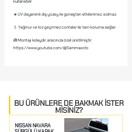
kullanabilir.
☀️ UV dayanımlı dış yüzey ile güneşten etkilenmez, solmaz.
💧 Yağmur ve toz geçirmez contalar ile tam koruma sağlar.
🧰 Montajı kolaydır, aracınıza özel üretilmiştir.
https://www.youtube.com/@Sammaxoto
Yorum Yap
Yorumunuz *
BU ÜRÜNLERE DE BAKMAK İSTER
MİSİNİZ?
NISSAN NAVARA
SÜRGÜLÜ KAPAK